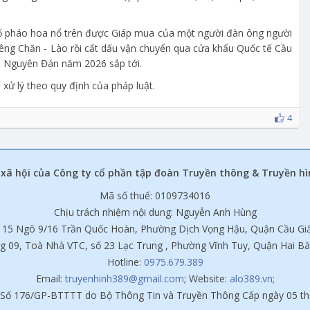
số pháo hoa nổ trên được Giáp mua của một người đàn ông người
Viêng Chăn - Lào rồi cất dấu vận chuyển qua cửa khẩu Quốc tế Cầu
t Nguyên Đán năm 2026 sắp tới.
 xử lý theo quy định của pháp luật.
4
xã hội của Công ty cổ phần tập đoàn Truyền thông & Truyền hì
Mã số thuế: 0109734016
Chịu trách nhiệm nội dung: Nguyễn Anh Hùng
à 15 Ngõ 9/16 Trần Quốc Hoàn, Phường Dịch Vọng Hậu, Quận Cầu Gi
g 09, Toà Nhà VTC, số 23 Lạc Trung , Phường Vĩnh Tuy, Quận Hai B
Hotline:
0975.679.389
Email:
truyenhinh389@gmail.com
; Website:
alo389.vn
;
 Số 176/GP-BTTTT do Bộ Thông Tin và Truyền Thông Cấp ngày 05 th