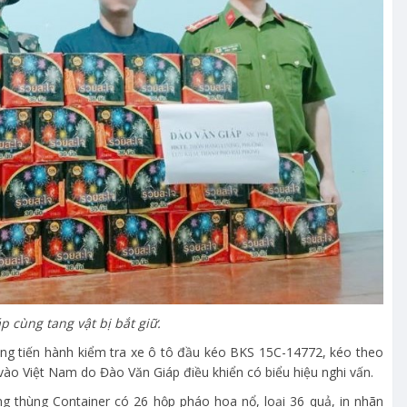
p cùng tang vật bị bắt giữ.
ng tiến hành kiểm tra xe ô tô đầu kéo BKS 15C-14772, kéo theo
o Việt Nam do Đào Văn Giáp điều khiển có biểu hiệu nghi vấn.
ng thùng Container có 26 hộp pháo hoa nổ, loại 36 quả, in nhãn