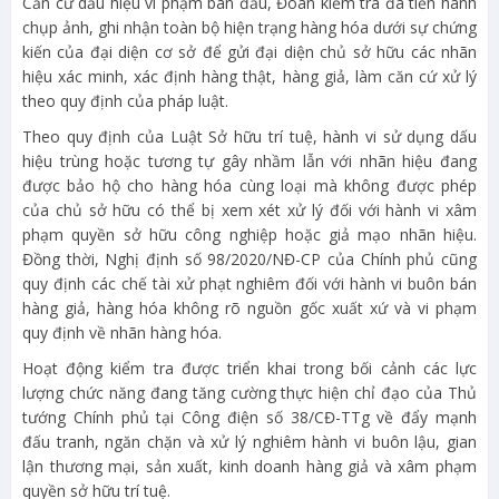
Căn cứ dấu hiệu vi phạm ban đầu, Đoàn kiểm tra đã tiến hành
chụp ảnh, ghi nhận toàn bộ hiện trạng hàng hóa dưới sự chứng
kiến của đại diện cơ sở để gửi đại diện chủ sở hữu các nhãn
hiệu xác minh, xác định hàng thật, hàng giả, làm căn cứ xử lý
theo quy định của pháp luật.
Theo quy định của Luật Sở hữu trí tuệ, hành vi sử dụng dấu
hiệu trùng hoặc tương tự gây nhầm lẫn với nhãn hiệu đang
được bảo hộ cho hàng hóa cùng loại mà không được phép
của chủ sở hữu có thể bị xem xét xử lý đối với hành vi xâm
phạm quyền sở hữu công nghiệp hoặc giả mạo nhãn hiệu.
Đồng thời, Nghị định số 98/2020/NĐ-CP của Chính phủ cũng
quy định các chế tài xử phạt nghiêm đối với hành vi buôn bán
hàng giả, hàng hóa không rõ nguồn gốc xuất xứ và vi phạm
quy định về nhãn hàng hóa.
Hoạt động kiểm tra được triển khai trong bối cảnh các lực
lượng chức năng đang tăng cường thực hiện chỉ đạo của Thủ
tướng Chính phủ tại Công điện số 38/CĐ-TTg về đẩy mạnh
đấu tranh, ngăn chặn và xử lý nghiêm hành vi buôn lậu, gian
lận thương mại, sản xuất, kinh doanh hàng giả và xâm phạm
quyền sở hữu trí tuệ.