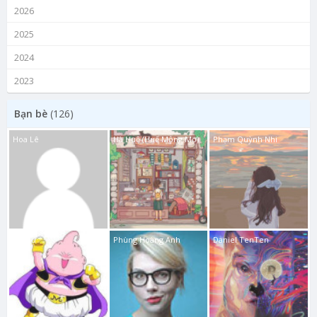
2026
2025
2024
2023
Bạn bè
(126)
Hoa Lê
Hà Huệ (Huế Mộng Mơ)
Phạm Quỳnh Nhi
Ma Bư
Phùng Hoàng Anh
Daniel TenTen