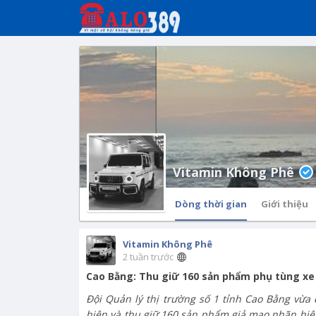
Vitamin Không Phê
Dòng thời gian
Giới thiệu
Vitamin Không Phê
2 tuần trước
Cao Bằng: Thu giữ 160 sản phẩm phụ tùng x
Đội Quản lý thị trường số 1 tỉnh Cao Bằng vừa
hiện và thu giữ 160 sản phẩm giả mạo nhãn hiệu