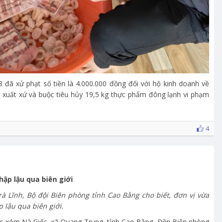
8 đã xử phạt số tiền là 4.000.000 đồng đối với hộ kinh doanh về
 xuất xứ và buộc tiêu hủy 19,5 kg thực phẩm đông lạnh vi phạm
4
hập lậu qua biên giới
à Lĩnh, Bộ đội Biên phòng tỉnh Cao Bằng cho biết, đơn vị vừa
p lậu qua biên giới.
 vực xóm Nà Giốc, xã Quang Trung, tỉnh Cao Bằng, Đồn Biên phòng