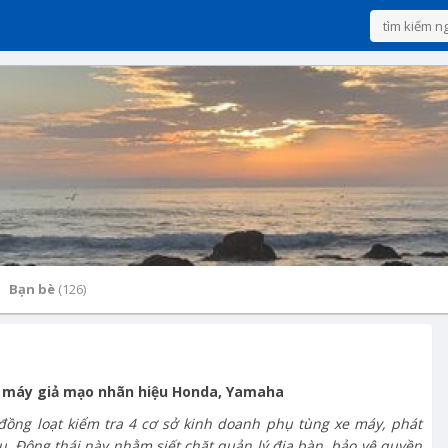
Bạn bè
(126)
e máy giả mạo nhãn hiệu Honda, Yamaha
 đồng loạt kiểm tra 4 cơ sở kinh doanh phụ tùng xe máy, phát
. Động thái này nhằm siết chặt quản lý địa bàn, bảo vệ quyền