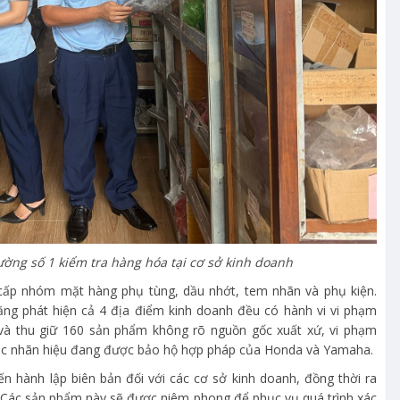
rường số 1 kiểm tra hàng hóa tại cơ sở kinh doanh
cấp nhóm mặt hàng phụ tùng, dầu nhớt, tem nhãn và phụ kiện.
năng phát hiện cả 4 địa điểm kinh doanh đều có hành vi vi phạm
 và thu giữ 160 sản phẩm không rõ nguồn gốc xuất xứ, vi phạm
các nhãn hiệu đang được bảo hộ hợp pháp của Honda và Yamaha.
ến hành lập biên bản đối với các cơ sở kinh doanh, đồng thời ra
. Các sản phẩm này sẽ được niêm phong để phục vụ quá trình xác