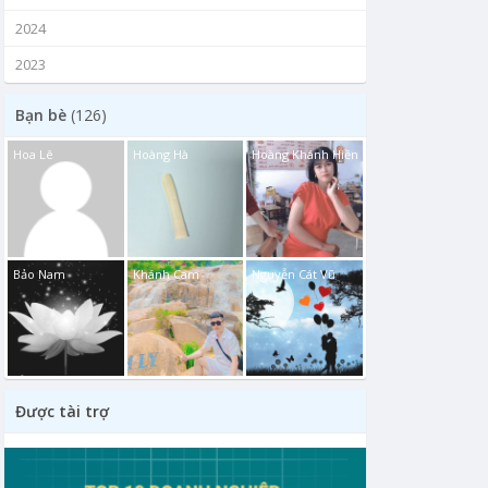
2024
2023
Bạn bè
(126)
Hoa Lê
Hoàng Hà
Hoàng Khánh Hiền
Bảo Nam
Khánh Cam
Nguyễn Cát Vũ
Được tài trợ