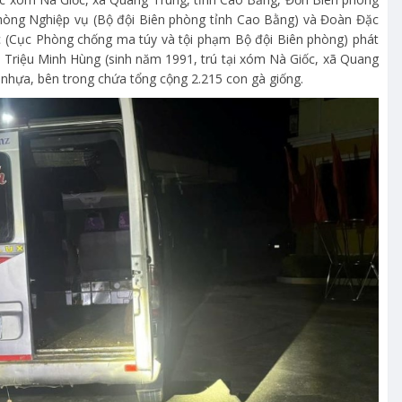
 Phòng Nghiệp vụ (Bộ đội Biên phòng tỉnh Cao Bằng) và Đoàn Đặc
 (Cục Phòng chống ma túy và tội phạm Bộ đội Biên phòng) phát
o Triệu Minh Hùng (sinh năm 1991, trú tại xóm Nà Giốc, xã Quang
t nhựa, bên trong chứa tổng cộng 2.215 con gà giống.