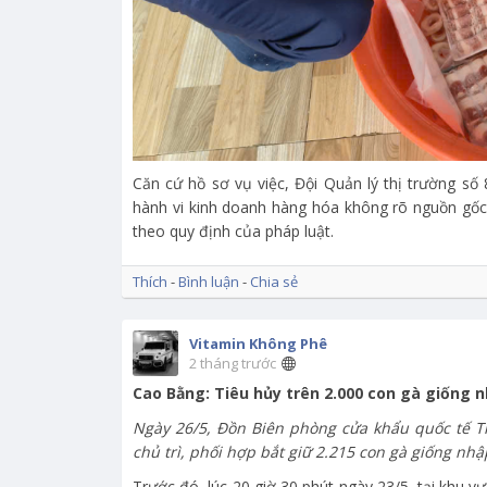
Căn cứ hồ sơ vụ việc, Đội Quản lý thị trường số 
hành vi kinh doanh hàng hóa không rõ nguồn gốc
theo quy định của pháp luật.
Thích
-
Bình luận
-
Chia sẻ
Vitamin Không Phê
2 tháng trước
Cao Bằng: Tiêu hủy trên 2.000 con gà giống n
Ngày 26/5, Đồn Biên phòng cửa khẩu quốc tế Tr
chủ trì, phối hợp bắt giữ 2.215 con gà giống nhậ
Trước đó, lúc 20 giờ 30 phút ngày 23/5, tại khu