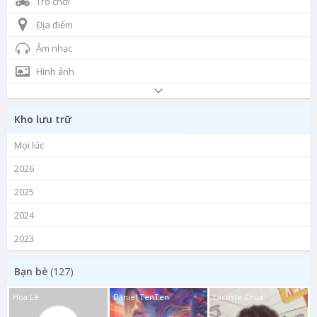
Trò chơi
Địa điểm
Âm nhạc
Hình ảnh
Kho lưu trữ
Mọi lúc
2026
2025
2024
2023
Bạn bè
(127)
Hoa Lê
Daniel TenTen
Lacoste Chúa