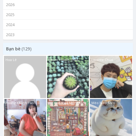
2026
2025
2024
2023
Bạn bè
(129)
Hoa Lê
Phạm Thanh Thảo
Lacoste Chúa
Hoàng Khánh Hiền
Hà Huệ (Huế Mộng Mơ)
Mèo Méo Meo