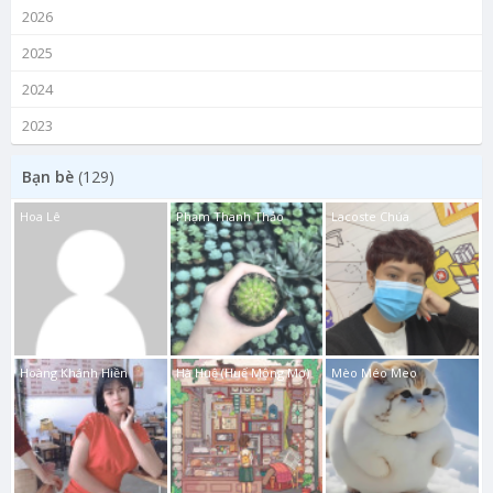
2026
2025
2024
2023
Bạn bè
(129)
Hoa Lê
Phạm Thanh Thảo
Lacoste Chúa
Hoàng Khánh Hiền
Hà Huệ (Huế Mộng Mơ)
Mèo Méo Meo