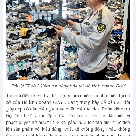
Đội QLTT số 2 kiểm tra hàng hóa tại Hộ kinh doanh GIÀY
Tại thời điểm kiểm tra, lực lượng làm nhiệm vụ phát hiện tại cơ
sở của Hộ kinh doanh GIÀY… đang trưng bày để bán 23 đôi
giày dép có dấu hiệu giả mạo nhãn hiệu Adidas. Đoàn kiểm tra
Đội QLTT số 2 xác định: Các sản phẩm trên có dấu hiệu vi
phạm quyền sở hữu trí tuệ khi gắn, in, đúc nhãn hiệu trực tiếp
lên sản phẩm với kiểu dáng, thiết kế không đồng nhất, không
đảm bảo chất lượng, không có bao bì hoặc nhãn phụ. Trị giá