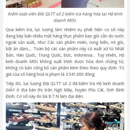
Kiểm soát viên Đội QLTT số 2 kiểm tra hàng hóa tại Hộ kinh
doanh MISI.
Qua kiểm tra, lực lượng làm nhiệm vụ phát hiện cơ sở này
đang bày bán nhiều mặt hàng thực phẩm bao gói sẵn do nước
ngoài sản xuất, như: Các sản phẩm miến, rong biển, mì gói,
bột ăn dặm,… Toàn bộ các sản phẩm này có xuất xứ từ Nhật
Bản, Hàn Quốc, Trung Quốc, Đức, Indonesia… Tuy nhiên, Hộ
kinh doanh MISI không xuất trình được hóa đơn chứng từ,
không có bản công bố sản phẩm kèm theo theo quy định. Trị
giá của sô hàng hoá vi phạm là 3.541.000 đồng.
Tiếp đó, lực lượng Đội QLTT số 2 đã kiểm tra Hộ kinh doanh
GIÀY ở địa bàn thị trấn Ngô Mây, huyện Phù Cát, tỉnh Bình
Định. Cơ sở này do bà B.T.N làm đại diện.