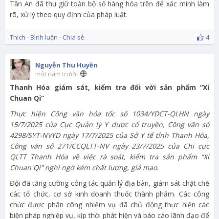
Tân An đã thu giữ toàn bộ số hàng hóa trên để xác minh làm
rõ, xử lý theo quy định của pháp luật.
Thích
-
Bình luận
-
Chia sẻ
4
Nguyễn Thu Huyền
một năm trước
Thanh Hóa giám sát, kiểm tra đối với sản phẩm “Xi
Chuan Qi”
Thực hiện Công văn hỏa tốc số 1034/YDCT-QLHN ngày
15/7/2025 của Cục Quản lý Y dược cổ truyền, Công văn số
4298/SYT-NVYD ngày 17/7/2025 của Sở Y tế tỉnh Thanh Hóa,
Công văn số 271/CCQLTT-NV ngày 23/7/2025 của Chi cục
QLTT Thanh Hóa về việc rà soát, kiểm tra sản phẩm “Xi
Chuan Qi” nghi ngờ kém chất lượng, giả mạo.
Đội đã tăng cường công tác quản lý địa bàn, giám sát chặt chẽ
các tổ chức, cơ sở kinh doanh thuốc thành phẩm. Các công
chức được phân công nhiệm vụ đã chủ động thực hiện các
biện pháp nghiệp vụ, kịp thời phát hiện và báo cáo lãnh đạo để