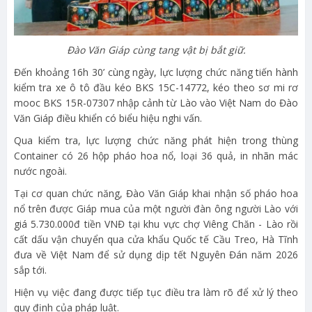
Đào Văn Giáp cùng tang vật bị bắt giữ.
Đến khoảng 16h 30’ cùng ngày, lực lượng chức năng tiến hành
kiểm tra xe ô tô đầu kéo BKS 15C-14772, kéo theo sơ mi rơ
mooc BKS 15R-07307 nhập cảnh từ Lào vào Việt Nam do Đào
Văn Giáp điều khiển có biểu hiệu nghi vấn.
Qua kiểm tra, lực lượng chức năng phát hiện trong thùng
Container có 26 hộp pháo hoa nổ, loại 36 quả, in nhãn mác
nước ngoài.
Tại cơ quan chức năng, Đào Văn Giáp khai nhận số pháo hoa
nổ trên được Giáp mua của một người đàn ông người Lào với
giá 5.730.000đ tiền VNĐ tại khu vực chợ Viêng Chăn - Lào rồi
cất dấu vận chuyển qua cửa khẩu Quốc tế Cầu Treo, Hà Tĩnh
đưa về Việt Nam để sử dụng dịp tết Nguyên Đán năm 2026
sắp tới.
Hiện vụ việc đang được tiếp tục điều tra làm rõ để xử lý theo
quy định của pháp luật.