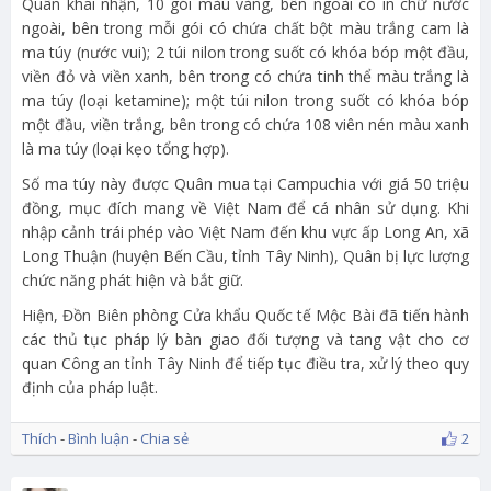
Quân khai nhận, 10 gói màu vàng, bên ngoài có in chữ nước
ngoài, bên trong mỗi gói có chứa chất bột màu trắng cam là
ma túy (nước vui); 2 túi nilon trong suốt có khóa bóp một đầu,
viền đỏ và viền xanh, bên trong có chứa tinh thể màu trắng là
ma túy (loại ketamine); một túi nilon trong suốt có khóa bóp
một đầu, viền trắng, bên trong có chứa 108 viên nén màu xanh
là ma túy (loại kẹo tổng hợp).
Số ma túy này được Quân mua tại Campuchia với giá 50 triệu
đồng, mục đích mang về Việt Nam để cá nhân sử dụng. Khi
nhập cảnh trái phép vào Việt Nam đến khu vực ấp Long An, xã
Long Thuận (huyện Bến Cầu, tỉnh Tây Ninh), Quân bị lực lượng
chức năng phát hiện và bắt giữ.
Hiện, Đồn Biên phòng Cửa khẩu Quốc tế Mộc Bài đã tiến hành
các thủ tục pháp lý bàn giao đối tượng và tang vật cho cơ
quan Công an tỉnh Tây Ninh để tiếp tục điều tra, xử lý theo quy
định của pháp luật.
Thích
-
Bình luận
-
Chia sẻ
2