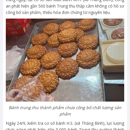
an phát hiện gần 500 bánh Trung thu thập cẩm không có hồ sơ
công bố sản phẩm, thiếu hóa đơn chứng từ nguyên liệu.
Bánh trung thu thành phẩm chưa công bố chất lượng sản
phẩm
Ngày 24/9, kiểm tra cơ sở bánh H.S. (xã Thăng Bình), lực lượng
chức năng phát hiện gần 5.000 bánh Trung thu nướng thành